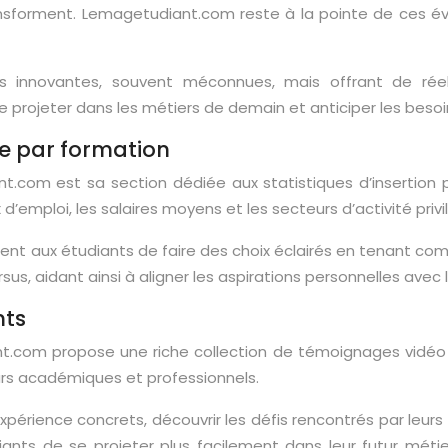
ansforment. Lemagetudiant.com reste à la pointe de ces é
es innovantes, souvent méconnues, mais offrant de réell
 projeter dans les métiers de demain et anticiper les besoi
le par formation
.com est sa section dédiée aux statistiques d’insertion p
d’emploi, les salaires moyens et les secteurs d’activité privi
nt aux étudiants de faire des choix éclairés en tenant comp
s, aidant ainsi à aligner les aspirations personnelles avec 
nts
.com propose une riche collection de témoignages vidéo d
ours académiques et professionnels.
expérience concrets, découvrir les défis rencontrés par leur
ants de se projeter plus facilement dans leur futur métie