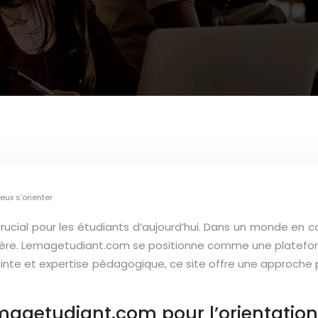
ux s’orienter
crucial pour les étudiants d’aujourd’hui. Dans un monde en co
rrière. Lemagetudiant.com se positionne comme une platefo
ointe et expertise pédagogique, ce site offre une approche 
magetudiant.com pour l’orientation