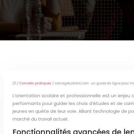
/
Conseils pratiques
/ Lemagetudiant.com : un guide en ligne pour mie
L’orientation scolaire et professionnelle est un enjeu 
performants pour guider les choix d’études et de ca
jeunes en quête de leur voie. Alliant technologie de p
marché du travail actuel.
Fonctionnalités avancées de le