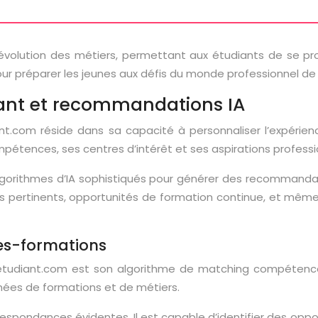
volution des métiers, permettant aux étudiants de se proje
ur préparer les jeunes aux défis du monde professionnel de
diant et recommandations IA
com réside dans sa capacité à personnaliser l’expérience u
ompétences, ses centres d’intérêt et ses aspirations professi
 algorithmes d’IA sophistiqués pour générer des recommand
ges pertinents, opportunités de formation continue, et même
es-formations
udiant.com est son algorithme de matching compétences-f
nées de formations et de métiers.
espondances évidentes. Il est capable d’identifier des opp