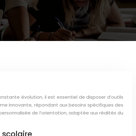
nstante évolution, il est essentiel de disposer d’outils
rme innovante, répondant aux besoins spécifiques des
personnalisée de l’orientation, adaptée aux réalités du
 scolaire