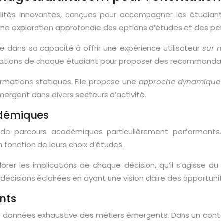
lités innovantes, conçues pour accompagner les étudiants
une exploration approfondie des options d’études et des per
 dans sa capacité à offrir une expérience utilisateur
sur 
irations de chaque étudiant pour proposer des recommandat
rmations statiques. Elle propose une
approche dynamiqu
mergent dans divers secteurs d’activité.
adémiques
 de parcours académiques particulièrement performants. 
 fonction de leurs choix d’études.
orer les implications de chaque décision, qu’il s’agisse du c
décisions éclairées en ayant une vision claire des opportun
nts
de données exhaustive des métiers émergents. Dans un con